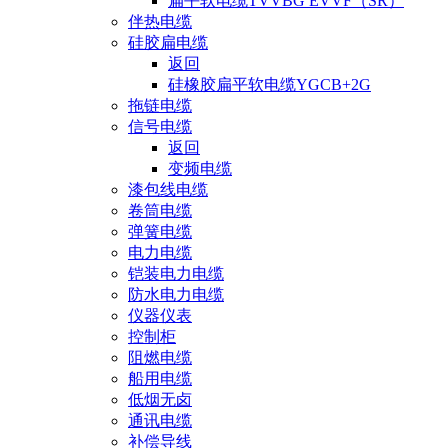
扁平软电缆TVVBG EVVF（SR）
伴热电缆
硅胶扁电缆
返回
硅橡胶扁平软电缆YGCB+2G
拖链电缆
信号电缆
返回
变频电缆
漆包线电缆
卷筒电缆
弹簧电缆
电力电缆
铠装电力电缆
防水电力电缆
仪器仪表
控制柜
阻燃电缆
船用电缆
低烟无卤
通讯电缆
补偿导线