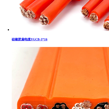
硅橡胶扁电缆YGCB-3*16