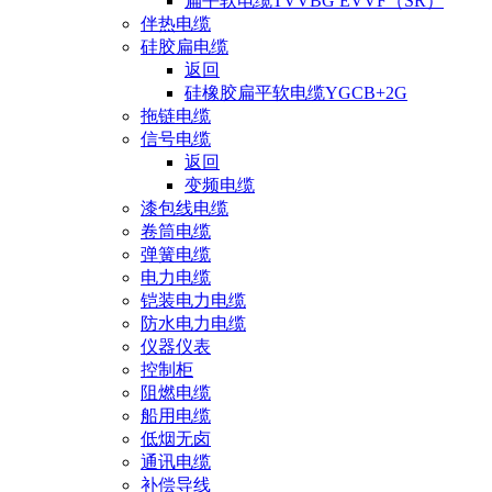
扁平软电缆TVVBG EVVF（SR）
伴热电缆
硅胶扁电缆
返回
硅橡胶扁平软电缆YGCB+2G
拖链电缆
信号电缆
返回
变频电缆
漆包线电缆
卷筒电缆
弹簧电缆
电力电缆
铠装电力电缆
防水电力电缆
仪器仪表
控制柜
阻燃电缆
船用电缆
低烟无卤
通讯电缆
补偿导线