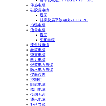
扁平软电缆TVVBG EVVF（SR）
伴热电缆
硅胶扁电缆
返回
硅橡胶扁平软电缆YGCB+2G
拖链电缆
信号电缆
返回
变频电缆
漆包线电缆
卷筒电缆
弹簧电缆
电力电缆
铠装电力电缆
防水电力电缆
仪器仪表
控制柜
阻燃电缆
船用电缆
低烟无卤
通讯电缆
补偿导线