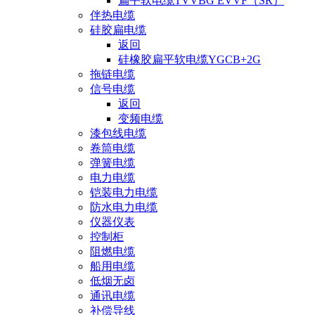
扁平软电缆TVVBG EVVF（SR）
伴热电缆
硅胶扁电缆
返回
硅橡胶扁平软电缆YGCB+2G
拖链电缆
信号电缆
返回
变频电缆
漆包线电缆
卷筒电缆
弹簧电缆
电力电缆
铠装电力电缆
防水电力电缆
仪器仪表
控制柜
阻燃电缆
船用电缆
低烟无卤
通讯电缆
补偿导线