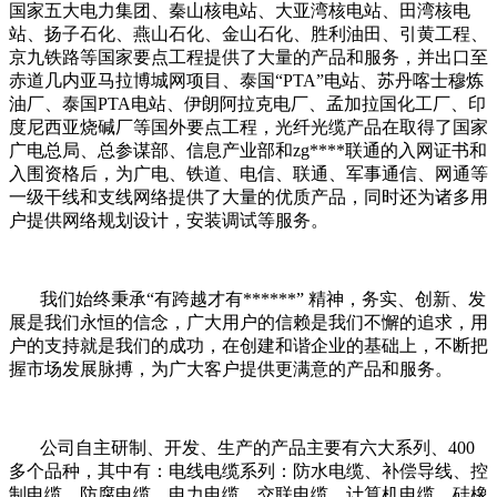
国家五大电力集团、秦山核电站、大亚湾核电站、田湾核电
站、扬子石化、燕山石化、金山石化、胜利油田、引黄工程、
京九铁路等国家要点工程提供了大量的产品和服务，并出口至
赤道几内亚马拉博城网项目、泰国“PTA”电站、苏丹喀士穆炼
油厂、泰国PTA电站、伊朗阿拉克电厂、孟加拉国化工厂、印
度尼西亚烧碱厂等国外要点工程，光纤光缆产品在取得了国家
广电总局、总参谋部、信息产业部和zg****联通的入网证书和
入围资格后，为广电、铁道、电信、联通、军事通信、网通等
一级干线和支线网络提供了大量的优质产品，同时还为诸多用
户提供网络规划设计，安装调试等服务。
我们始终秉承“有跨越才有******” 精神，务实、创新、发
展是我们永恒的信念，广大用户的信赖是我们不懈的追求，用
户的支持就是我们的成功，在创建和谐企业的基础上，不断把
握市场发展脉搏，为广大客户提供更满意的产品和服务。
公司自主研制、开发、生产的产品主要有六大系列、400
多个品种，其中有：电线电缆系列：防水电缆、补偿导线、控
制电缆、防腐电缆、电力电缆、交联电缆、计算机电缆、硅橡