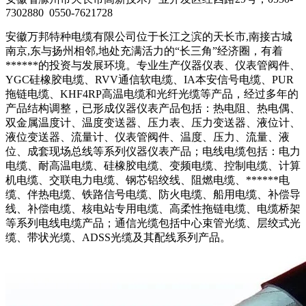
7302880 0550-7621728
安徽万邦特种电缆有限公司位于长江之滨的天长市,南接古城
南京,东与扬州相邻,地处充满活力的“长三角”经济圈，有着
******的投资与发展环境。专业生产仪器仪表、仪表管阀件、
YGC硅橡胶电缆、RVV通信软电缆、IA本安信号电缆、PUR
拖链电缆、KHF4RP高温电缆和光纤光缆等产品，经过多年的
产品结构调整，已形成仪器仪表产品包括：热电阻、热电偶、
双金属温度计、温度变送器、压力表、压力变送器、液位计、
液位变送器、流量计、仪表管阀件、温度、压力、流量、液
位、成套现场总线等系列仪器仪表产品；电线电缆包括：电力
电缆、耐高温电缆、硅橡胶电缆、变频电缆、控制电缆、计算
机电缆、交联电力电缆、钢芯铝绞线、阻燃电缆、******电
缆、伴热电缆、铁路信号电缆、防火电缆、船用电缆、补偿导
线、补偿电缆、核电站专用电缆、高柔性拖链电缆、电缆桥架
等系列电线电缆产品；通信光缆包括中心束管光缆、层绞式光
缆、带状光缆、ADSS光缆及其配线系列产品。